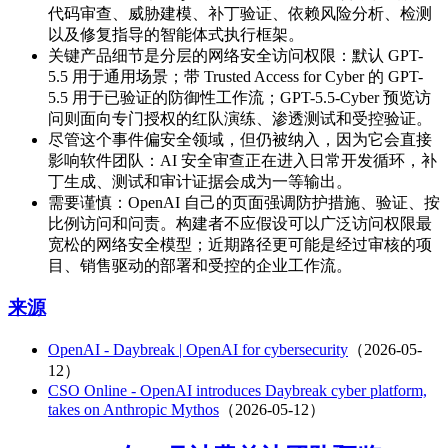
代码审查、威胁建模、补丁验证、依赖风险分析、检测
以及修复指导的智能体式执行框架。
关键产品细节是分层的网络安全访问权限：默认 GPT-
5.5 用于通用场景；带 Trusted Access for Cyber 的 GPT-
5.5 用于已验证的防御性工作流；GPT-5.5-Cyber 预览访
问则面向专门授权的红队演练、渗透测试和受控验证。
尽管这个事件偏安全领域，但仍被纳入，因为它会直接
影响软件团队：AI 安全审查正在进入日常开发循环，补
丁生成、测试和审计证据会成为一等输出。
需要谨慎：OpenAI 自己的页面强调防护措施、验证、按
比例访问和问责。构建者不应假设可以广泛访问权限最
宽松的网络安全模型；近期路径更可能是经过审核的项
目、销售驱动的部署和受控的企业工作流。
来源
OpenAI - Daybreak | OpenAI for cybersecurity
（2026-05-
12）
CSO Online - OpenAI introduces Daybreak cyber platform,
takes on Anthropic Mythos
（2026-05-12）