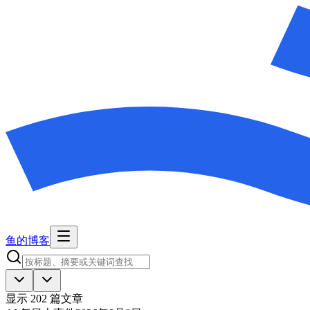
鱼的博客
显示 202 篇文章