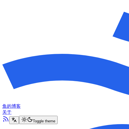
鱼的博客
关于
Toggle theme