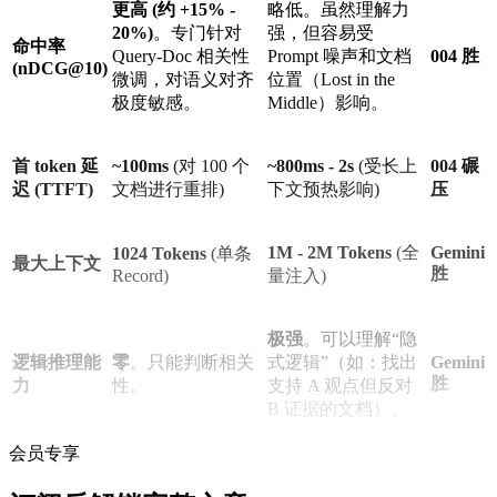
更高 (约 +15% -
略低。虽然理解力
20%)
。专门针对
强，但容易受
命中率
Query-Doc 相关性
Prompt 噪声和文档
004 胜
(nDCG@10)
微调，对语义对齐
位置（Lost in the
极度敏感。
Middle）影响。
首 token 延
~100ms
(对 100 个
~800ms - 2s
(受长上
004 碾
迟 (TTFT)
文档进行重排)
下文预热影响)
压
1M - 2M Tokens
(全
Gemini
1024 Tokens
(单条
最大上下文
胜
Record)
量注入)
极强
。可以理解“隐
逻辑推理能
零
。只能判断相关
式逻辑”（如：找出
Gemini
胜
力
性。
支持 A 观点但反对
B 证据的文档）。
会员专享