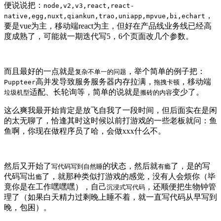
便说说把：
node,v2,v3,react,react-
，
native,egg,nuxt,qiankun,trao,uniapp,mpvue,bi,echart
要是vue为主，移动端react为主，但好在产品线业务线已经高
度成熟了，可能就一期迭代写5，6个页面改几个参数。
而且最好的一点就是
，举个简单的例子把：
复杂不单一的问题
高并发导致服务服务器内存拉满，
，移动端
Puppteer
拖拽卡顿
适配、长轮询等，简单的说就是
变少了。
垃圾机型
搬砖的内容
这么爽我最开始肯定是放飞自我了一段时间，但后面实在是闲
的太无聊了，恰逢其时这时候以前打游戏的一些老板就问：鱼
鱼啊，你现在做程序员了哈，会做xxx什么不。
然后又开始了
的状态，然后就
了，是的写
写代码写到自然睡
有瘾
代码写出
了，就那种类似打游戏的感觉，没有人会烦你（毕
瘾
竟你是在工作嘿嘿嘿），自己
，还顺便把生物钟管
沉浸式写代码
理了（如果白天精力过剩晚上睡不着，就一直写代码从早写到
晚，包困）。