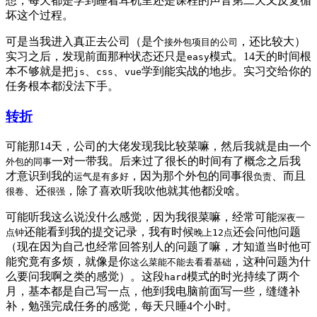
想，每天都是学到睡着耳机里还是课程的声音第二天又反复循
坏这个过程。
可是当我进入真正去公司（是个
，还比较大）
接外包项目的公司
实习之后，发现前面那种状态还只是
模式。14天的时间根
easy
本不够就是把
、
、
学到能实战的地步。实习交给你的
js
css
vue
任务根本都没法下手。
转折
可能那14天，公司的大佬发现我比较菜嘛，然后我就是由一个
一对一带我。后来过了很长的时间有了概念之后我
外包的同事
才意识到我的
，因为那个外包的同事很
、而且
运气是有多好
负责
、还
，除了喜欢听我吹他就其他都没啥。
很卷
很强
可能听我这么说没什么感觉，因为我很菜嘛，经常可能
深夜一
还能看到我的提交记录，我有时候
还会问他问题
点钟
晚上12点
（现在因为自己也经常回答别人的问题了嘛，才知道当时他可
能究竟有多烦，就像是你
，这种问题为什
这么菜能不能去看看基础
么要问我啊之类的感觉）。这段
模式的时光持续了两个
hard
月，基本都是自己写一点，他到我电脑前面写一些，缝缝补
补，勉强完成任务的感觉，每天只睡4个小时。