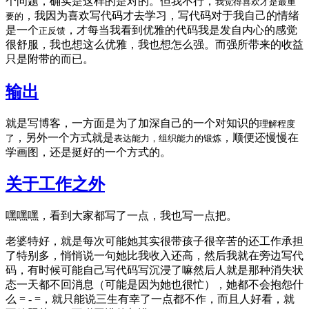
个问题，确实是这样的是对的。但我不行，
我觉得喜欢才是最重
，我因为喜欢写代码才去学习，写代码对于我自己的情绪
要的
是一个
，才每当我看到优雅的代码我是发自内心的感觉
正反馈
很舒服，我也想这么优雅，我也想怎么强。而强所带来的收益
只是附带的而已。
输出
就是写博客，一方面是为了加深自己的一个对知识的
理解程度
，另外一个方式就是
，顺便还慢慢在
了
表达能力，组织能力的锻炼
学画图，还是挺好的一个方式的。
关于工作之外
嘿嘿嘿，看到大家都写了一点，我也写一点把。
老婆特好，就是每次可能她其实很带孩子很辛苦的还工作承担
了特别多，悄悄说一句她比我收入还高，然后我就在旁边写代
码，有时候可能自己写代码写沉浸了嘛然后人就是那种消失状
态一天都不回消息（可能是因为她也很忙），她都不会抱怨什
么 = - =，就只能说三生有幸了一点都不作，而且人好看，就