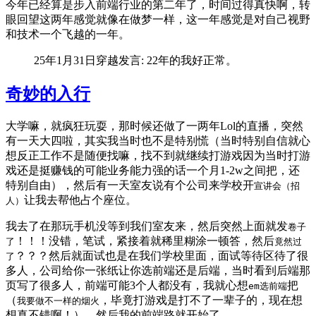
今年已经算是步入前端行业的第二年了，时间过得真快啊，转
眼回望这两年感觉就像在做梦一样，这一年感觉是对自己视野
和技术一个飞越的一年。
25年1月31日穿越发言: 22年的我好正常。
奇妙的入行
大学嘛，就疯狂玩耍，那时候还做了一两年Lol的直播，突然
有一天大四啦，其实我当时也不是特别慌（当时特别自信就心
想反正工作不是随便找嘛，找不到就继续打游戏因为当时打游
戏还是挺赚钱的可能业务能力强的话一个月1-2w之间把，还
特别自由），然后有一天室友说有个公司来学校开
宣讲会（招
让我去帮他占个座位。
人）
我去了在那玩手机没等到我们室友来，然后突然上面就发
卷子
！！！没错，笔试，紧接着就稀里糊涂一顿答，然后
了
竟然过
？？？然后就面试也是在我们学校里面，面试等待区待了很
了
多人，公司给你一张纸让你选前端还是后端，当时看到后端那
页写了很多人，前端可能3个人都没有，我就心想
把
em选前端
（
，毕竟打游戏是打不了一辈子的，现在想
我要做不一样的烟火
想真不错啊！），然后我的前端路就开始了。