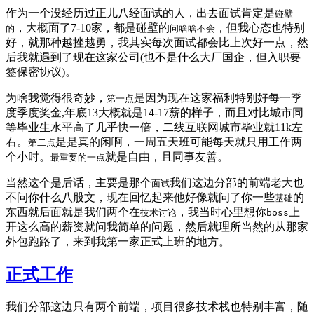
作为一个没经历过正儿八经面试的人，出去面试肯定是
碰壁
，大概面了7-10家，都是碰壁的
，但我心态也特别
的
问啥啥不会
好，就那种越挫越勇，我其实每次面试都会比上次好一点，然
后我就遇到了现在这家公司(也不是什么大厂国企，但入职要
签保密协议)。
为啥我觉得很奇妙，
是因为现在这家福利特别好每一季
第一点
度季度奖金,年底13大概就是14-17薪的样子，而且对比城市同
等毕业生水平高了几乎快一倍，二线互联网城市毕业就11k左
右。
是是真的闲啊，一周五天班可能每天就只用工作两
第二点
个小时。
就是自由，且同事友善。
最重要的一点
当然这个是后话，主要是那个
我们这边分部的前端老大也
面试
不问你什么八股文，现在回忆起来他好像就问了你一些
的
基础
东西就后面就是我们两个在
，我当时心里想你
上
技术讨论
boss
开这么高的薪资就问我简单的问题，然后就理所当然的从那家
外包跑路了，来到我第一家正式上班的地方。
正式工作
我们分部这边只有两个前端，项目很多技术栈也特别丰富，随