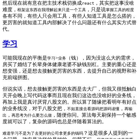
然后现在就有意在把主技术栈切换成
，其实把这事没啥
react
难度，
，只是说
框架这东西在我理解起来只是一个工具
掌握工具的程度
各有不同，有些人只会用工具，有些人知道工具是怎么搭的，
更厉害的就知道工具内部解决了什么问题还有什么其实方式替
代。
学习
可能我现在的平衡是
>
（钱），因为没这么大的需求，
学习
业务
房买了婚结了长辈身体健康老婆不缺钱别杠。主要的重心还是
想变强，还是想去接触更厉害的东西，去提升自己的视野和补
充前端拼图。
但说实话，想去接触更厉害的东西是去大厂，但我又很抵触白
天开会晚上写代码这事而且现在我们这边也没啥好的业务线，
再加上我是真讨厌背八股文的。所以算了随缘把看明年有好点
的业务线没，对于八股文把，
，
不如直接去看源码把源码读懂
再输
，
，随便你问。算法每天刷保持一个敏感
出
再思考为什么要怎么做
度就可以了，复杂的源码也总是伴随着算法的。
？这是很多人提到的一
难道学习不是为了去更好的公司拿更多的钱吗