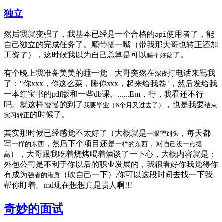
独立
然后我就变强了，我基本已经是一个合格的
使用者了，能
api
自己独立的完成任务了。顺带提一嘴（带我那大哥也转正还加
工资了），这时候我以为自己总算是可以
了。
睡个好觉
有个晚上我准备美美的睡一觉，大哥突然在
打电话来骂我
深夜
了："你xxx，你这么菜，睡你xxx，起来给我卷"，然后发给我
一本红宝书的pdf版和一些db课。......Em，行，我看还不行
吗。就这样慢慢的到了
，也是我要
我要毕业（6个月又过去了）
结束
的时候了。
实习转正
其实那时候已经感觉不太好了（大概就是
，每天都
一眼望到头
写
，然后下个项目还是
，对
一样的东西
一样的东西
自己没一点提
），大哥跟我吃着烧烤喝着酒谈了一下心，大概内容就是：
高
外包公司是不利于你以后的职业发展的，我很看好你我觉得你
有成为
（吹自己一下）,你可以这段时间去找一下我
强者的潜质
帮你盯着。md现在想想真是贵人啊!!!
奇妙的面试