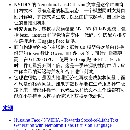
NVIDIA 的 Nemotron-Labs-Diffusion 文章是这个时间窗
口内技术上最有意思的模型动态：一个模型同时支持自
回归解码、扩散式块生成，以及由扩散起草、自回归验
证的自推测机制。
研究页面称，该模型家族覆盖 3B、8B 和 14B 规模，包
括 base、instruct 和视觉语言变体，代码、训练配方和模
型链接通过 Hugging Face 提供。
面向构建者的核心主张是：据称 8B 模型每次前向传播
解码的 token 数比 Qwen3-8B 多 5.9 倍，同时准确率更
高；在 GB200 GPU 上使用 SGLang 跑 SPEED-Bench
时，吞吐量提升到 4 倍。这是一手来源的性能声明，应
在你自己的延迟与并发组合下进行测试。
它现在很热，是因为推理经济性再次变成架构问题，而
不只是价格表问题。如果扩散起草能在生产服务器中稳
定下来，智能体循环、代码生成和长文本工作流都有可
能在不等待更大模型的情况下获得更低延迟。
来源
Hugging Face / NVIDIA - Towards Speed-of-Light Text
Generation with Nemotron-Labs Diffusion Language