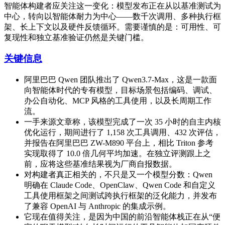
智能体构建者应关注这一变化：模型发布正在从以基准测试为
中心，转向以智能体耐力为中心——数千次调用、多种执行框
架、长上下文以及硬件反馈循环。需要谨慎的是：可用性、可
复现性和独立基准验证仍然是关键门槛。
关键信息
阿里巴巴 Qwen 团队推出了 Qwen3.7-Max，这是一款面
向智能体时代的专有模型，目标场景包括编码、调试、
办公自动化、MCP 风格的工具使用，以及长周期工作
流。
一手来源文章称，该模型完成了一次 35 小时的自主内核
优化运行，期间进行了 1,158 次工具调用、432 次评估，
并报告在阿里巴巴 ZW-M890 平台上，相比 Triton 参考
实现取得了 10.0 倍几何平均加速。在独立评测跟上之
前，应将这些基准结果视为厂商自报数据。
对构建者真正相关的，不只是又一个模型分数：Qwen
明确在 Claude Code、OpenClaw、Qwen Code 和自定义
工具使用框架之间测试跨执行框架的泛化能力，并发布
了兼容 OpenAI 与 Anthropic 的集成示例。
它现在值得关注，是因为中国的前沿智能体栈正在从“便